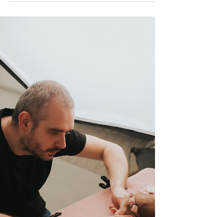
noworodkowej
Chociaż może się wydawać, że rekwizyty i
sprzęt to tylko dodatki, tak naprawdę pełnią
one niezwykle istotną rolę w tworzeniu
pięknych i...