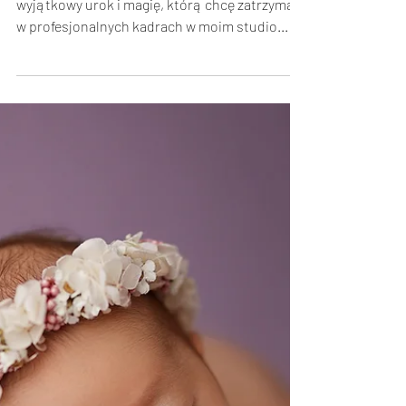
Studio: Uchwycić Magię Świąt
na Profesjonalnych Kadrach
Uwielbiam święta Bożego Narodzenia za ich
wyjątkowy urok i magię, którą chcę zatrzymać
w profesjonalnych kadrach w moim studio...