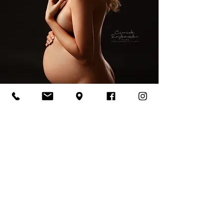
WARSZTATY
FOTOGRAFII CIĄŻOWEJ