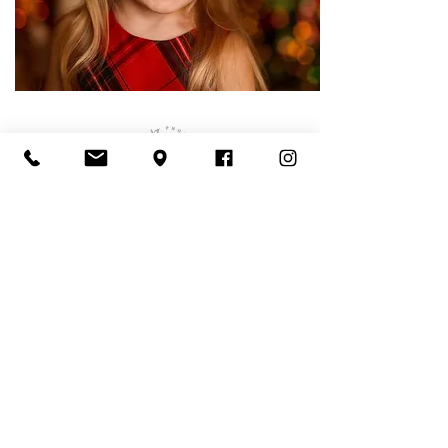
CZAREK RAJKOWSKI FOTOGRAFIA | © 2023
sesja noworodkowa, ciążowa i rodzinna,
Warszawa
+48 664 426 655
Follow me on Instagram
@czarekrajkowskifotografia