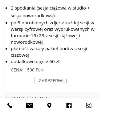
2 spotkania (sesja ciążowa w studio +
sesja noworodkowa)
po 8 obrobionych zdjęć z każdej sesji w
wersji cyfrowej oraz wydrukowanych w
formacie 15x23 z sesji ciążowej i
noworodkowej
płatność za cały pakiet podczas sesji
ciążowej
dodatkowe ujęcie 60 zł
CENA: 1500 PLN
ZAREZERWUJ
DODATKOWE
INFORMACJE:​
zdjęcia w wersji cyfrowej w najwyższej
rozdzielczości otrzymacie w 2
formatach: do druku
wielkoformatowego i do publikacji z