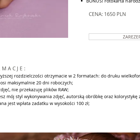
BONUS! Fotokarta narod
CENA: 1650 PLN
ZAREZE
MACJE:​
wyższej rozdzielczości otrzymacie w 2 formatach: do druku wielkofor
nosi maksymalnie 20 dni roboczych;
djęć, nie przekazuję plików RAW;
esz mój styl wykonywania zdjęć, autorską obróbkę oraz kolorystykę 
a jest wpłata zadatku w wysokości 100 zł;