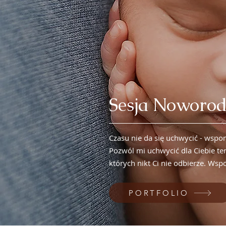
Sesja Noworo
Czasu nie da się uchwycić - wspo
Pozwól mi uchwycić dla Ciebie te
których nikt Ci nie odbierze. Wsp
PORTFOLIO