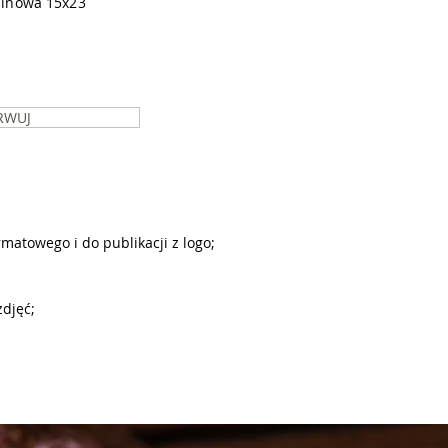
zinowa 15x23
RWUJ
matowego i do publikacji z logo;
zdjęć;