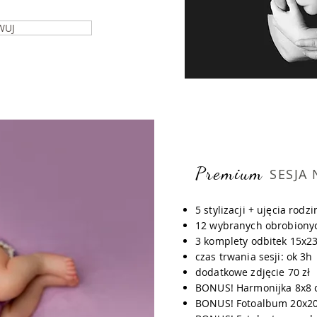
WUJ
Premium
SESJ
5 stylizacji + ujęcia rodz
12 wybranych obrobionych
3 komplety odbitek 15x2
czas trwania sesji: ok 3h
dodatkowe zdjęcie 70 zł
BONUS! Harmonijka 8x8 c
BONUS! Fotoalbum 20x2