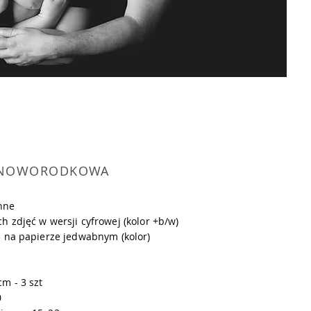
A NOWORODKOWA
inne
 zdjęć w wersji cyfrowej (kolor +b/w)
3 na papierze jedwabnym (kolor)
m - 3 szt
0