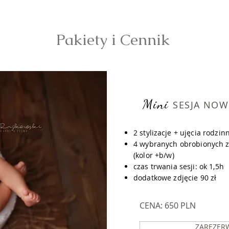
Pakiety i Cennik
M
ini
SESJA NO
2
stylizacje
+ ujęcia rodzin
4 wybranych obrobionych zd
(kolor +b/w)
czas trwania sesji: ok 1,5h
dodatkowe zdjęcie 90 zł
CENA: 650 PLN
ZAREZER