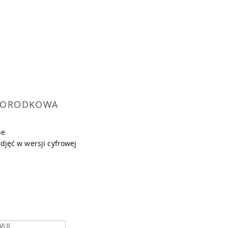
WORODKOW
A
ne
jęć w wersji cyfrowej
WUJ