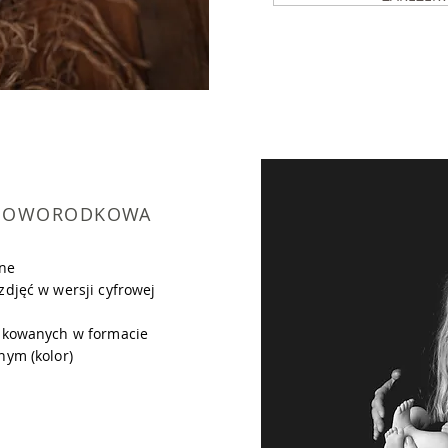
 NOWORODKOWA
nne
djęć w wersji cyfrowej
ukowanych w formacie
nym (kolor)