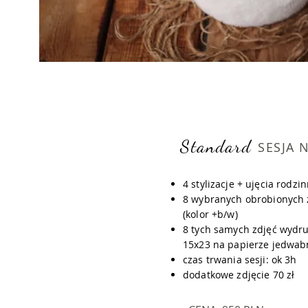
Standard
SESJA
4 stylizacje + ujęcia rodzi
8 wybranych obrobionych z
(kolor +b/w)
8 tych samych zdjęć wydr
15x23 na papierze jedwab
czas trwania sesji: ok 3h
dodatkowe zdjęcie 70 zł